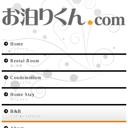
Home
トップページ
Rental Room
貸し部屋
Condominium
コンドミニアム
Home Stay
ホームステイ
B&B
ﾍﾞｯﾄﾞ&ﾌﾞﾚｯｸﾌｧｰｽﾄ