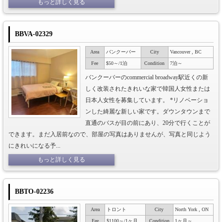
もっと詳しく見る
BBVA-02329
Area
バンクーバー
City
Vancouver , BC
Fee
$50～/1泊
Condition
7泊～
バンクーバーのcommercial broadway駅近くの新
しく改装されたきれいな家で韓国人女性または
日本人女性を募集しています。 *リノベーショ
ンした綺麗な新しい家です。ダウンタウンまで
直通のバスが目の前にあり、20分で行くことが
できます。まだ入居前なので、部屋の写真はありませんが、写真と同じよう
にきれいになる予...
もっと詳しく見る
BBTO-02236
Area
トロント
City
North York , ON
Fee
$1100～/1ヶ月
Condition
1ヶ月～