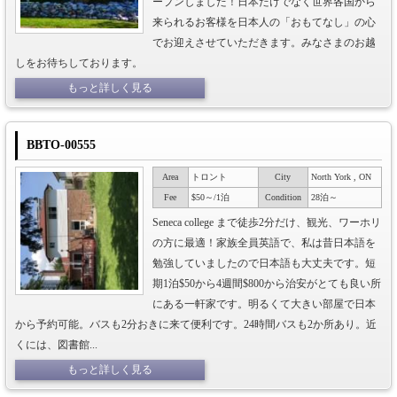
ープンしました！日本だけでなく世界各国から
来られるお客様を日本人の「おもてなし」の心
でお迎えさせていただきます。みなさまのお越
しをお待ちしております。
もっと詳しく見る
BBTO-00555
Area
トロント
City
North York , ON
Fee
$50～/1泊
Condition
28泊～
Seneca college まで徒歩2分だけ、観光、ワーホリ
の方に最適！家族全員英語で、私は昔日本語を
勉強していましたので日本語も大丈夫です。短
期1泊$50から4週間$800から治安がとても良い所
にある一軒家です。明るくて大きい部屋で日本
から予約可能。バスも2分おきに来て便利です。24時間バスも2か所あり。近
くには、図書館...
もっと詳しく見る