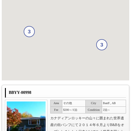
3
3
BBYY-00998
Area
その他
City
Banff , AB
Fee
$200～/1泊
Condition
2泊～
カナディアンロッキーの山々に囲まれた世界遺
産の街バンフにて２０１４年６月よりB&Bをオ