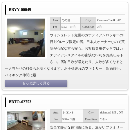
BBYY-00049
Area
その他
City
Canmore/Banff , AB
Fee
$350～/1泊
Condition
2泊～
ウォシュレット完備のカナディアンロッキーの1
日1グループ限定の宿。日本人オーナーなので英
語が心配な方も安心。お客様専用デッキではカ
ナディアンスタイルの豪快なBBQをお楽しみ下
さい。宿泊日数が増えたり、人数が多くなると
一人当たりの料金もお安くなります。お子様連れのファミリー、新婚旅行、
ハイキング仲間に最...
もっと詳しく見る
BBTO-02753
Area
トロント
City
richmond hill , ON
Fee
$80～/1泊
Condition
1泊～
安全で静かな住宅街にある、温かいファミリー