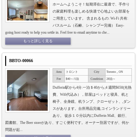
ホームへようこそ！短期滞在に最適で、手作り
の家庭料理も楽しめる快適で心地よいお部屋を
ご用意しています。 含まれるもの: Wi-Fi 共有:
バスルーム（石鹸、シャンプー完備） Easy-
going host ready to help you settle in. Feel free to email anytime to che...
もっと詳しく見る
BBTO-00066
Area
トロント
City
Toronto , ON
Fee
$40～/1泊
Condition
28泊～
Dufferin駅から4分.一泊＄40から;4 週間$650(光熱
費、Wifi代込み），部屋はベッドと寝具、机と
椅子、全身鏡、机ランプ、クローゼット、,ダン
スがあります。台所用品完備,コインランドリー
あり。 徒歩１０分以内にDufferin Mall、銀行、
図書館、The Beer storeがあり、すごく便利です。オーナー別居ですが、何か
問題が起...