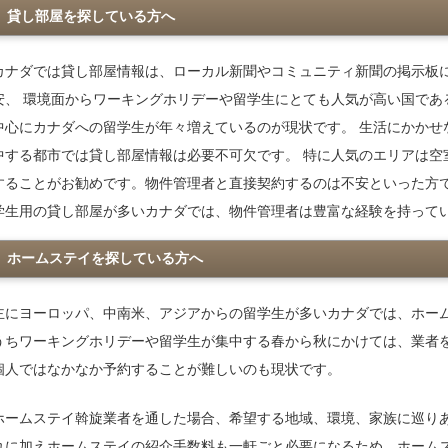
貸し部屋を探している方へ
カナダでは貸し部屋情報は、ローカル新聞やコミュニティ新聞の掲示板
安、 環境面からワーキングホリデーや留学生にとても人気が高い国であ
中心にカナダへの留学生が年々増えているのが現状です。 生活にかかせ
中する都市では貸し部屋情報は必要不可欠です。 特に人気のエリアは空
することがお勧めです。物件管理者と直接契約するのは不安といった方で
学生用の貸し部屋が多いカナダでは、物件管理者は豊富な経験を持って
ホームステイを探している方へ
主にヨーロッパ、中南米、アジアからの留学生が多いカナダでは、ホー
うちワーキングホリデーや留学生が集中する春から秋にかけては、業者
個人ではなかなか予約することが難しいのも現状です。
ホームステイ斡旋業者を通した場合、希望する地域、環境、家族に巡り
れに加えホームステイの紹介手数料も一軒ごと必要になるため、ホーム