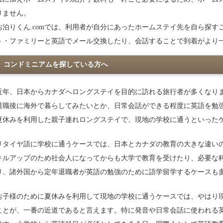
りません。
お泊りくん.comでは、利用者が自分にあったホームステイ先を自ら探
ト・ファミリーと英語でメール交換したり、会話することで到着がより
コンドミニアムを探している方へ
近年、日本からカナダへロングステイを目的に訪れる旅行者が多くなり
退職後に海外で暮らしてみたいとか、日常会話ができる程度に英語を勉
夏休みを利用した親子連れロングステイで、現地の学校に通うといった
リタイヤ語に学校に通うケースでは、日本とカナダの教育の大きな違いの
キルアップのため社会人になってからも大学で教育を受けたり、必要な
り、諸外国から定年退職者が英語の勉強のために語学留学するケースも
お子様のために夏休みを利用して現地の学校に通うケースでは、やはり
ことが、一番の近道であると言えます。特に発音や日常会話に使われる