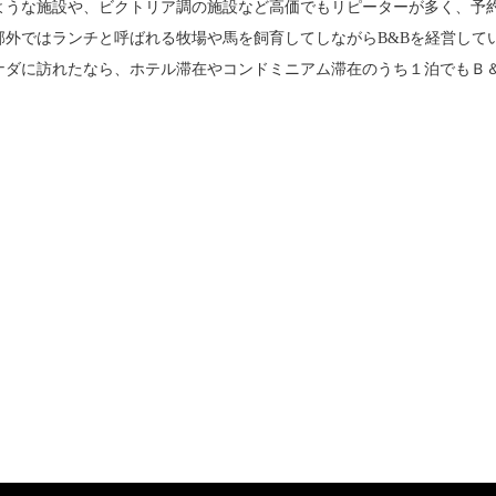
ような施設や、ビクトリア調の施設など高価でもリピーターが多く、予
郊外ではランチと呼ばれる牧場や馬を飼育してしながらB&Bを経営して
ナダに訪れたなら、ホテル滞在やコンドミニアム滞在のうち１泊でもＢ