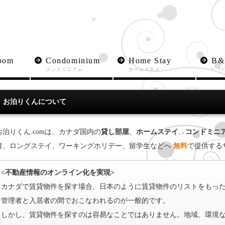
oom
Condominium
Home Stay
B&
コンドミニアム
ホームステイ
ﾍﾞｯﾄ
お泊りくんについて
お泊りくん.comは、カナダ国内の
貸し部屋
、
ホームステイ
、
コンドミニ
者、ロングステイ、ワーキングホリデー、留学生などへ
無料
で提供する
<不動産情報のオンライン化を実現>
カナダで賃貸物件を探す場合、日本のように賃貸物件のリストをもっ
管理者と入居者の間でおこなわれるのが一般的です。
しかし、賃貸物件を探すのは容易なことではありません。地域、環境