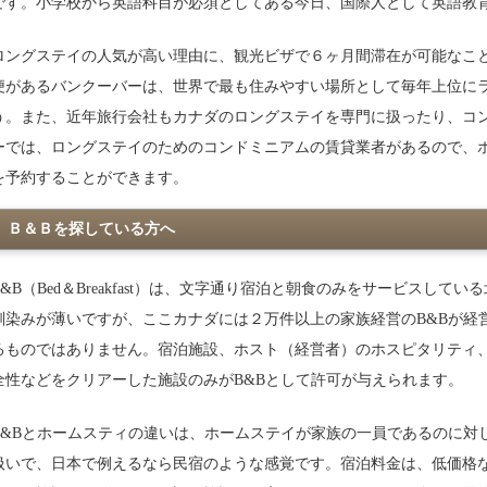
です。小学校から英語科目が必須としてある今日、国際人として英語教
ロングステイの人気が高い理由に、観光ビザで６ヶ月間滞在が可能なこ
便があるバンクーバーは、世界で最も住みやすい場所として毎年上位に
う。また、近年旅行会社もカナダのロングステイを専門に扱ったり、コ
ーでは、ロングステイのためのコンドミニアムの賃貸業者があるので、
を予約することができます。
Ｂ＆Ｂを探している方へ
B&B（Bed＆Breakfast）は、文字通り宿泊と朝食のみをサービスし
馴染みが薄いですが、ここカナダには２万件以上の家族経営のB&Bが経
るものではありません。宿泊施設、ホスト（経営者）のホスピタリティ
全性などをクリアーした施設のみがB&Bとして許可が与えられます。
B&Bとホームスティの違いは、ホームステイが家族の一員であるのに対
扱いで、日本で例えるなら民宿のような感覚です。宿泊料金は、低価格