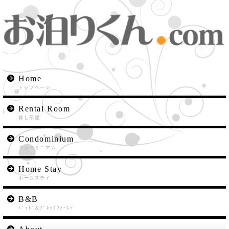
Home
トップページ
Rental Room
貸し部屋
Condominium
コンドミニアム
Home Stay
ホームステイ
B&B
ﾍﾞｯﾄﾞ&ﾌﾞﾚｯｸﾌｧｰｽﾄ