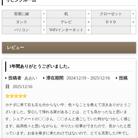
リビングルーム
部屋に鍵
×
机
×
クローゼット
×
タンス
×
テレビ
○
ＤＶＤ
○
パソコン
×
WiFi/インターネット
○
レビュー
1年間ありがとうございました。
投稿者
あおい
滞在期間
2024/12/19 - 2025/12/16
投稿
日
2025/12/16
カナダに来て右も左も分からない中、色々なことを教えて頂きありがとうご
ざいました。安心して帰れる家があることは、とても良かったなと思いま
す。シェアメートの〇〇さん、〇〇さんと過ごしていた時がなつかしく感じ
ます。結局色々と思いながらも、やりたい仕事ができたので、良かったと思
っています。お金を稼ぎに来たわけではないので、とても充実した1年でし