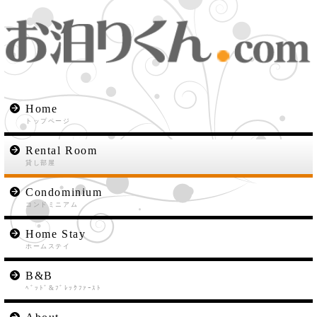
Home
トップページ
Rental Room
貸し部屋
Condominium
コンドミニアム
Home Stay
ホームステイ
B&B
ﾍﾞｯﾄﾞ&ﾌﾞﾚｯｸﾌｧｰｽﾄ