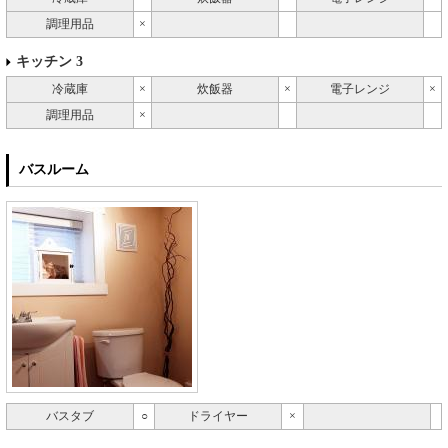
調理用品
×
キッチン 3
冷蔵庫
×
炊飯器
×
電子レンジ
×
調理用品
×
バスルーム
バスタブ
○
ドライヤー
×