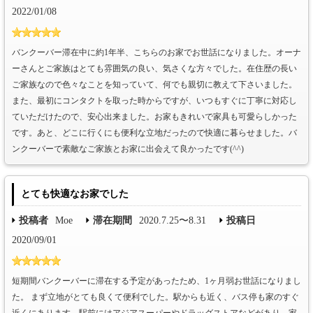
2022/01/08
バンクーバー滞在中に約1年半、こちらのお家でお世話になりました。オーナ
ーさんとご家族はとても雰囲気の良い、気さくな方々でした。在住歴の長い
ご家族なので色々なことを知っていて、何でも親切に教えて下さいました。
また、最初にコンタクトを取った時からですが、いつもすぐに丁寧に対応し
ていただけたので、安心出来ました。お家もきれいで家具も可愛らしかった
です。あと、どこに行くにも便利な立地だったので快適に暮らせました。バ
ンクーバーで素敵なご家族とお家に出会えて良かったです(^^)
とても快適なお家でした
投稿者
Moe
滞在期間
2020.7.25〜8.31
投稿日
2020/09/01
短期間バンクーバーに滞在する予定があったため、1ヶ月弱お世話になりまし
た。 まず立地がとても良くて便利でした。駅からも近く、バス停も家のすぐ