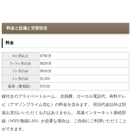
料金と設備と空室状況
料金
6ヶ月以上
$790/月
3～5ヶ月のみ
$820/月
2ヶ月のみ
$910/月
1ヶ月のみ
$1,020
延長（要相談）
$35/泊
鍵付きのプライベートルーム。 光熱費、ローカル電話代、有料テレ
ビ（アマゾンプライム含む）の料金を含みます。 宿泊代金以外は別
途お支払いいただくものはありません。 高速インターネット接続回
線（WIFI/無線LAN）が必要な場合は、ご自由にご利用いただくこと
ができます。