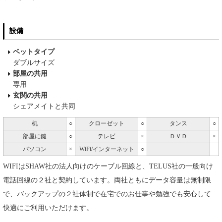
設備
ベットタイプ
ダブルサイズ
部屋の共用
専用
玄関の共用
シェアメイトと共同
机
○
クローゼット
○
タンス
○
部屋に鍵
○
テレビ
×
ＤＶＤ
×
パソコン
×
WiFi/インターネット
○
WIFIはSHAW社の法人向けのケーブル回線と、TELUS社の一般向け
電話回線の２社と契約しています。両社ともにデータ容量は無制限
で、バックアップの２社体制で在宅でのお仕事や勉強でも安心して
快適にご利用いただけます。