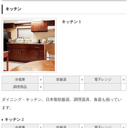
キッチン
キッチン 1
冷蔵庫
○
炊飯器
○
電子レンジ
○
調理用品
○
ダイニング・キッチン。日本製炊飯器、調理器具、食器も揃ってい
ます。
キッチン 2
冷蔵庫
×
炊飯器
×
電子レンジ
×