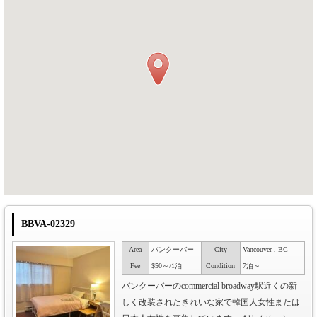
BBVA-02329
Area
バンクーバー
City
Vancouver , BC
Fee
$50～/1泊
Condition
7泊～
バンクーバーのcommercial broadway駅近くの新
しく改装されたきれいな家で韓国人女性または