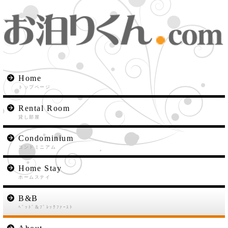
Home
トップページ
Rental Room
貸し部屋
Condominium
コンドミニアム
Home Stay
ホームステイ
B&B
ﾍﾞｯﾄﾞ&ﾌﾞﾚｯｸﾌｧｰｽﾄ